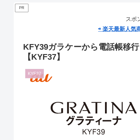
PR
スポ
⇨ 楽天最新人
KFY39ガラケーから電話帳移
【KYF37】
KYF37