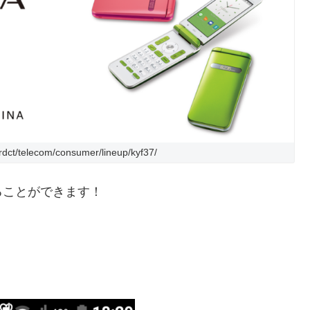
prdct/telecom/consumer/lineup/kyf37/
ることができます！