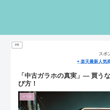
PR
スポ
⇨ 楽天最新人
「中古ガラホの真実」— 買う
び方！
ガラホ