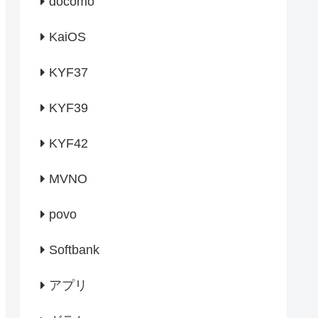
docomo
KaiOS
KYF37
KYF39
KYF42
MVNO
povo
Softbank
アプリ