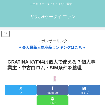
二つ折りケータイをこよなく愛す。
ガラホ+ケータイ ファン
PR
スポンサーリンク
⇨ 楽天最新人気商品ランキングはこちら
GRATINA KYF44は個人で使える？個人事
業主・中古白ロム・SIM条件を整理
au
X
Facebook
はてブ
LINE