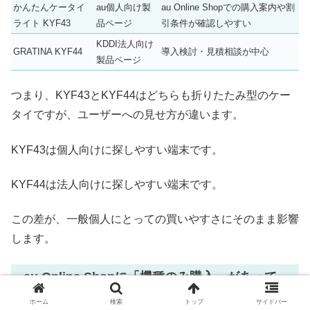
かんたんケータイ
au個人向け製
au Online Shopでの購入案内や割
ライト KYF43
品ページ
引条件が確認しやすい
KDDI法人向け
GRATINA KYF44
導入検討・見積相談が中心
製品ページ
つまり、KYF43とKYF44はどちらも折りたたみ型のケー
タイですが、ユーザーへの見せ方が違います。
KYF43は個人向けに探しやすい端末です。
KYF44は法人向けに探しやすい端末です。
この差が、一般個人にとっての買いやすさにそのまま影響
します。
au Online Shopに「機種のみ購入」があって
もKYF44とは別問題
ホーム
検索
トップ
サイドバー