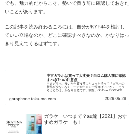
でも、魅力的だからこそ、勢いで買う前に確認しておきた
いことがあります。
この記事を読み終わるころには、自分がKYF44を検討し
ていい立場なのか、どこに確認すべきなのか、かなりはっ
きり見えてくるはずです。
中古ガラホは買って大丈夫？白ロム購入前に確認
すべき7つの注意点
中古ガラホ、安いから買う前にちょっと待って「ガラホの
新品が少ないなら、中古や白ロムで探せばいいか」。そう
考えるのは、かなり自然です。実際、G’zOne TYPE-XXや
GRATINA KYF42のような機種を探していると、中古ショ
ップやフリ...続きが気になる？
2026.05.28
garaphone.toku-mo.com
ガラケーいつまで？au編【2021】おす
すめガラケーも！