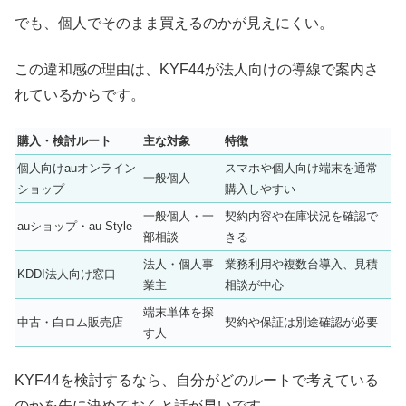
でも、個人でそのまま買えるのかが見えにくい。
この違和感の理由は、KYF44が法人向けの導線で案内さ
れているからです。
購入・検討ルート
主な対象
特徴
個人向けauオンライン
スマホや個人向け端末を通常
一般個人
ショップ
購入しやすい
一般個人・一
契約内容や在庫状況を確認で
auショップ・au Style
部相談
きる
法人・個人事
業務利用や複数台導入、見積
KDDI法人向け窓口
業主
相談が中心
端末単体を探
中古・白ロム販売店
契約や保証は別途確認が必要
す人
KYF44を検討するなら、自分がどのルートで考えている
のかを先に決めておくと話が早いです。