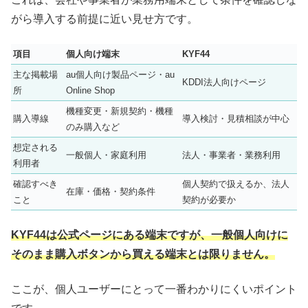
がら導入する前提に近い見せ方です。
項目
個人向け端末
KYF44
主な掲載場
au個人向け製品ページ・au
KDDI法人向けページ
所
Online Shop
機種変更・新規契約・機種
購入導線
導入検討・見積相談が中心
のみ購入など
想定される
一般個人・家庭利用
法人・事業者・業務利用
利用者
確認すべき
個人契約で扱えるか、法人
在庫・価格・契約条件
こと
契約が必要か
KYF44は公式ページにある端末ですが、一般個人向けに
そのまま購入ボタンから買える端末とは限りません。
ここが、個人ユーザーにとって一番わかりにくいポイント