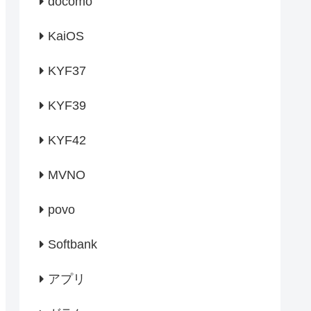
docomo
KaiOS
KYF37
KYF39
KYF42
MVNO
povo
Softbank
アプリ