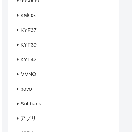
docomo
KaiOS
KYF37
KYF39
KYF42
MVNO
povo
Softbank
アプリ